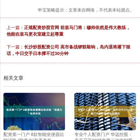
申宝策略提示：文章来自网络，不代表本站观点。
上一篇：
正规配资炒股官网 前皇马门将：穆帅依然是伟大教练，
他能在皇马更衣室建立起尊重
下一篇：
长沙炒股配资公司 高市备战锣鼓敲响，岛内退将撂下狠
话，中日交手日本撑不过30分钟
相关文章
配资第一门户 8款智能坐便器比
专业个人配资门户 华远控股：
较试验 “除臭力”有高有低
关于召开2025年第二次临时股