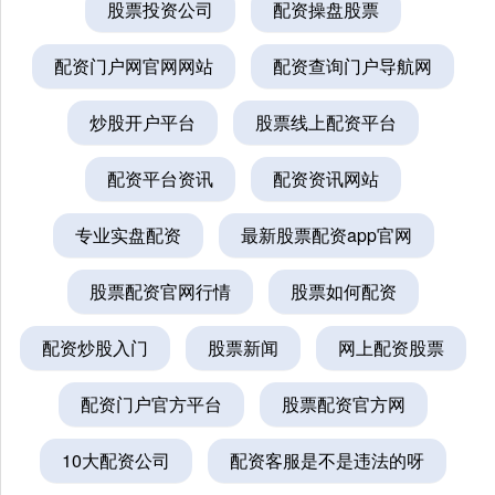
股票投资公司
配资操盘股票
配资门户网官网网站
配资查询门户导航网
炒股开户平台
股票线上配资平台
配资平台资讯
配资资讯网站
专业实盘配资
最新股票配资app官网
股票配资官网行情
股票如何配资
配资炒股入门
股票新闻
网上配资股票
配资门户官方平台
股票配资官方网
10大配资公司
配资客服是不是违法的呀