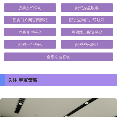
股票投资公司
配资操盘股票
配资门户网官网网站
配资查询门户导航网
炒股开户平台
股票线上配资平台
配资平台资讯
配资资讯网站
全部话题标签
关注 申宝策略