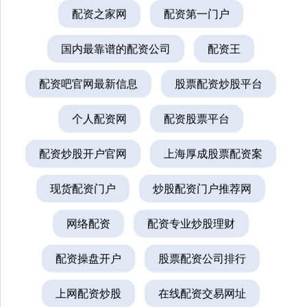
配资之家网
配资第一门户
国内最靠谱的配资公司
配资王
配资吧官网最新信息
股票配资炒股平台
个人配资网
配资股票平台
配资炒股开户官网
上海厚成股票配资案
现货配资门户
炒股配资门户推荐网
网络配资
配资专业炒股理财
配资操盘开户
股票配资公司排行
上网配资炒股
在线配资交易网址