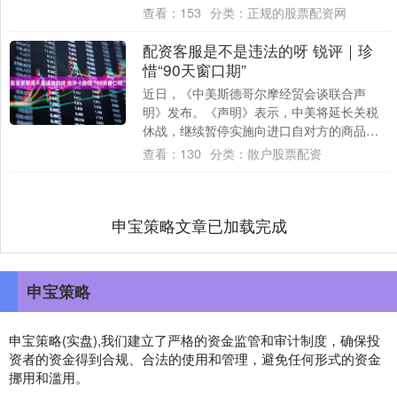
副主任，山东省能源局局长郑德雁介绍，
查看：
153
分类：
正规的股票配资网
五....
配资客服是不是违法的呀 锐评｜珍
惜“90天窗口期”
近日，《中美斯德哥尔摩经贸会谈联合声
明》发布。《声明》表示，中美将延长关税
休战，继续暂停实施向进口自对方的商品加
征对等关税和反制关税，展期90天。经过5月
查看：
130
分类：
散户股票配资
日内瓦....
申宝策略文章已加载完成
申宝策略
申宝策略(实盘),我们建立了严格的资金监管和审计制度，确保投
资者的资金得到合规、合法的使用和管理，避免任何形式的资金
挪用和滥用。