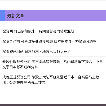
最新文章
配资网 打击伊朗以来，特朗普首会内塔尼亚胡
配资合作网 强震致多处路段损毁 日本熊本县一桥梁部分坍塌
配资资讯网站 日本熊本县地震已致13人死亡
长沙炒股配资公司 高市备战锣鼓敲响，岛内退将撂下狠话，中日
交手日本撑不过30分钟
成都正规配资公司有哪些 大陆军舰刚逼近日本，台高层马上放
话，公然挑衅煽动海上对抗